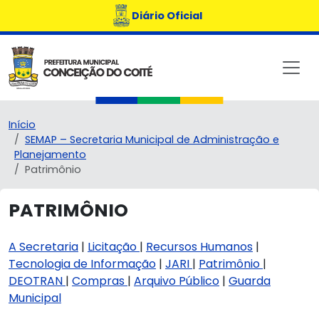
Diário Oficial
Início
SEMAP – Secretaria Municipal de Administração e
Planejamento
Patrimônio
PATRIMÔNIO
A Secretaria
|
Licitação
|
Recursos Humanos
|
Tecnologia de Informação
|
JARI
|
Patrimônio
|
DEOTRAN
|
Compras
|
Arquivo Público
|
Guarda
Municipal