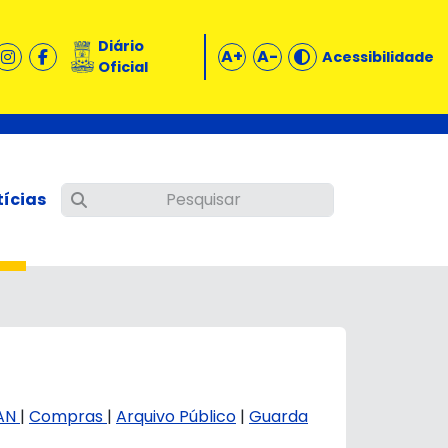
Diário
A+
A-
Acessibilidade
Oficial
tícias
AN
|
Compras
|
Arquivo Público
|
Guarda