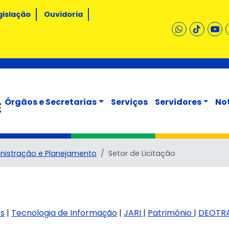
gislação
Ouvidoria
Órgãos e Secretarias
Serviços
Servidores
No
inistração e Planejamento
Setor de Licitação
s
|
Tecnologia de Informação
|
JARI
|
Patrimônio
|
DEOTR