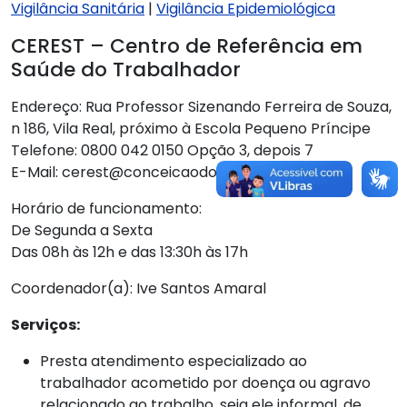
Vigilância Sanitária
|
Vigilância Epidemiológica
CEREST – Centro de Referência em
Saúde do Trabalhador
Endereço: Rua Professor Sizenando Ferreira de Souza,
n 186, Vila Real, próximo à Escola Pequeno Príncipe
Telefone: 0800 042 0150 Opção 3, depois 7
E-Mail: cerest@conceicaodocoite.ba.gov.br
Horário de funcionamento:
De Segunda a Sexta
Das 08h às 12h e das 13:30h às 17h
Coordenador(a): Ive Santos Amaral
Serviços:
Presta atendimento especializado ao
trabalhador acometido por doença ou agravo
relacionado ao trabalho, seja ele informal, de