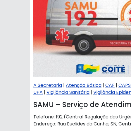
A Secretaria
|
Atenção Básica
|
CAF
|
CAPS
UPA
|
Vigilância Sanitária
|
Vigilância Epide
SAMU – Serviço de Atendim
Telefone: 192 (Central Regulação das Urgê
Endereço: Rua Euclides da Cunha, SN, Cent