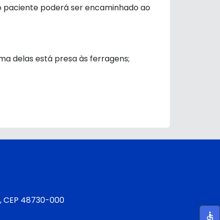
 o paciente poderá ser encaminhado ao
uma delas está presa às ferragens;
é
BA, CEP 48730-000