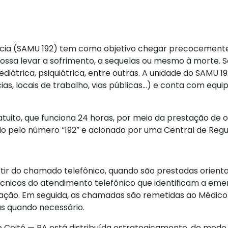
cia (SAMU 192) tem como objetivo chegar precocemente 
ossa levar a sofrimento, a sequelas ou mesmo à morte. S
 pediátrica, psiquiátrica, entre outras. A unidade do SAMU 
as, locais de trabalho, vias públicas…) e conta com equi
atuito, que funciona 24 horas, por meio da prestação de o
do pelo número “192” e acionado por uma Central de Regu
r do chamado telefônico, quando são prestadas orientaç
 técnicos do atendimento telefônico que identificam a em
ização. Em seguida, as chamadas são remetidas ao Médico
as quando necessário.
Coité — BA está distribuída estrategicamente, de modo