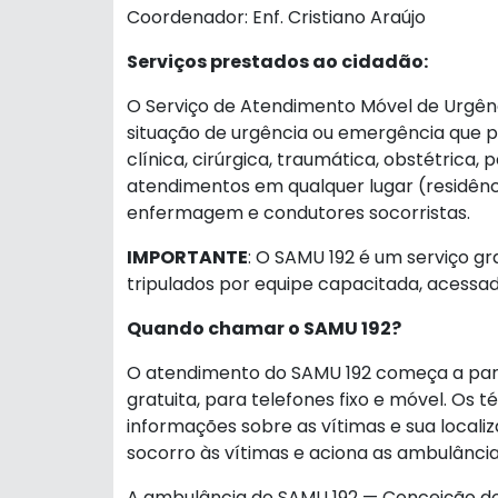
Coordenador: Enf. Cristiano Araújo
Serviços prestados ao cidadão:
O Serviço de Atendimento Móvel de Urgên
situação de urgência ou emergência que p
clínica, cirúrgica, traumática, obstétrica,
atendimentos em qualquer lugar (residênci
enfermagem e condutores socorristas.
IMPORTANTE
: O SAMU 192 é um serviço gr
tripulados por equipe capacitada, acessa
Quando chamar o SAMU 192?
O atendimento do SAMU 192 começa a parti
gratuita, para telefones fixo e móvel. Os
informações sobre as vítimas e sua local
socorro às vítimas e aciona as ambulânci
A ambulância do SAMU 192 — Conceição do 