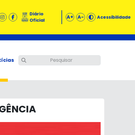
Diário
A+
A-
Acessibilidade
Oficial
tícias
RGÊNCIA