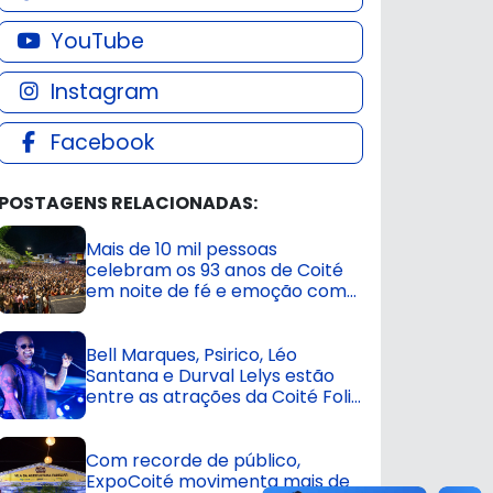
YouTube
Instagram
Facebook
POSTAGENS RELACIONADAS:
Mais de 10 mil pessoas
celebram os 93 anos de Coité
em noite de fé e emoção com
Padre Fábio de Melo
Bell Marques, Psirico, Léo
Santana e Durval Lelys estão
entre as atrações da Coité Folia
2025, que acontece de 1º a 4 de
maio
Com recorde de público,
ExpoCoité movimenta mais de