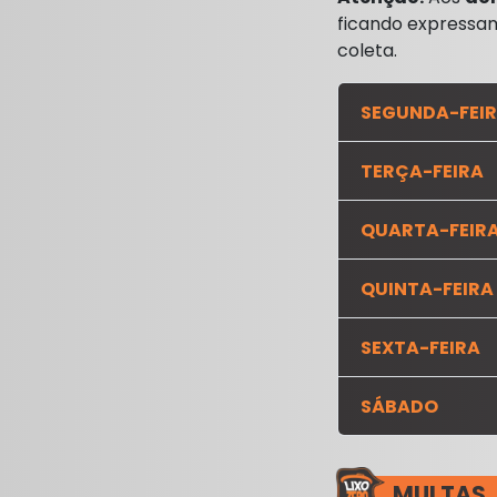
ficando expressam
coleta.
SEGUNDA-FEI
TERÇA-FEIRA
QUARTA-FEIR
QUINTA-FEIRA
SEXTA-FEIRA
SÁBADO
MULTAS