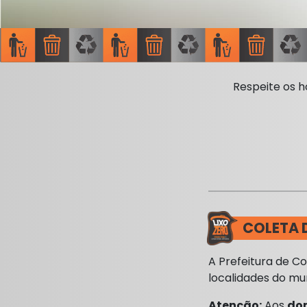
Respeite os h
COLETA D
A Prefeitura de Co
localidades do mun
Atenção:
Aos
do