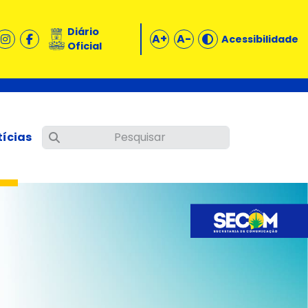
Diário
A+
A-
Acessibilidade
Oficial
tícias