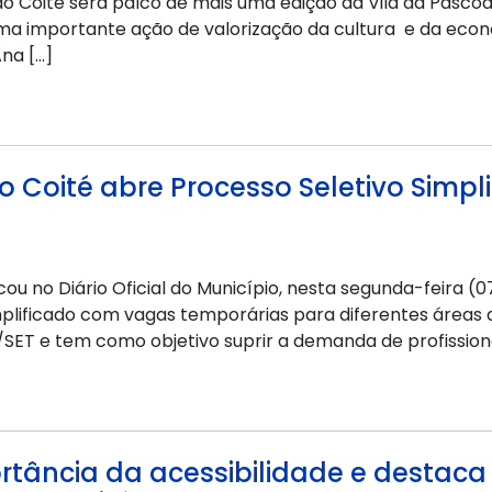
 do Coité será palco de mais uma edição da Vila da Páscoa
uma importante ação de valorização da cultura e da eco
Ana […]
o Coité abre Processo Seletivo Simpl
ou no Diário Oficial do Município, nesta segunda-feira (07
mplificado com vagas temporárias para diferentes áreas d
B/SET e tem como objetivo suprir a demanda de profissiona
portância da acessibilidade e destac