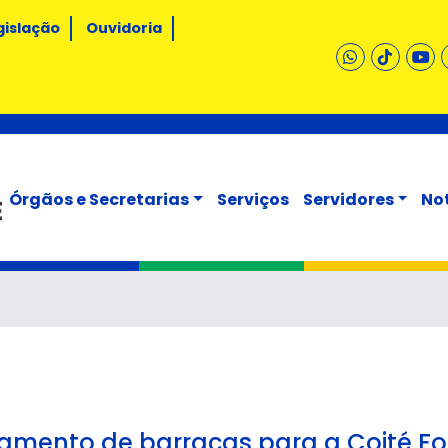
gislação
Ouvidoria
Órgãos e Secretarias
Serviços
Servidores
No
iamento de barracas para a Coité Fo