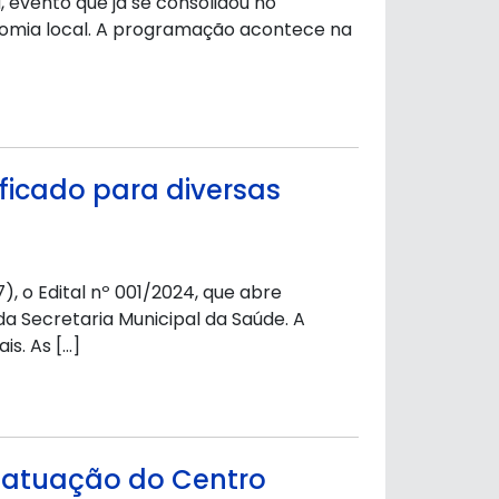
, evento que já se consolidou no
nomia local. A programação acontece na
ificado para diversas
), o Edital nº 001/2024, que abre
a Secretaria Municipal da Saúde. A
is. As […]
a atuação do Centro