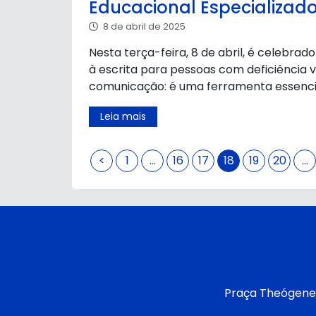
Educacional Especializad
8 de abril de 2025
Nesta terça-feira, 8 de abril, é celebrad
à escrita para pessoas com deficiência v
comunicação: é uma ferramenta essencia
Leia mais
<
1
…
16
17
18
19
20
…
Praça Theógenes 