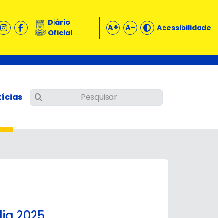
Diário
A+
A-
Acessibilidade
Oficial
tícias
lia 2025